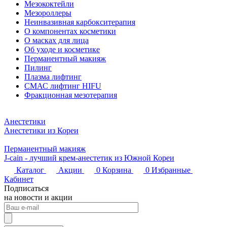
Мезококтейли
Мезороллеры
Неинвазивная карбокситерапия
О компонентах косметики
О масках для лица
Об уходе и косметике
Перманентный макияж
Пилинг
Плазма лифтинг
СМАС лифтинг HIFU
Фракционная мезотерапия
Анестетики
Анестетики из Кореи
Перманентный макияж
J-cain - лучший крем-анестетик из Южной Кореи
Каталог
Акции
0
Корзина
0
Избранные
Кабинет
Подписаться
на новости и акции