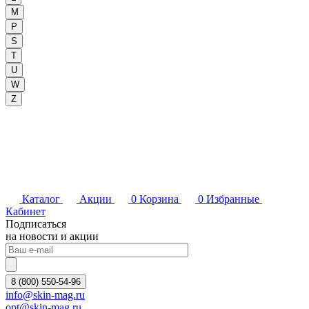
M
P
S
T
U
W
Z
Каталог
Акции
0
Корзина
0
Избранные
Кабинет
Подписаться
на новости и акции
8 (800) 550-54-96
info@skin-mag.ru
opt@skin-mag.ru