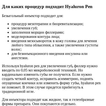
Для каких процедур подходит Hyaluron Pen
Безыгольный инъектор подходит для:
процедур мезотерапии и биоревитализации;
увеличения губ;
заполнения морщин филлерами;
моделирования контура лица;
введения мезосывороток в кожу головы для лечения
любого типа облысения, а также увеличения густоты
волос;
для безинъекционного введения инсулина или
анестезии.
Используя hyaluron pen для увеличения губ
,
филлер нужно
вводить по 0,05 мл микроболюсной техникой. Но
кардинально изменить губы не получится. Если нужно
создать четкий контур, исправить асимметрию, поднять
опущенные кончики или изменить форму губы, hyaluron pen
не поможет. В этом случае придется прибегнуть к
традиционной игле.
Для инъектора подходят как жидкие, так и гелеобразные
формы препарата. Они покупаются отдельно.