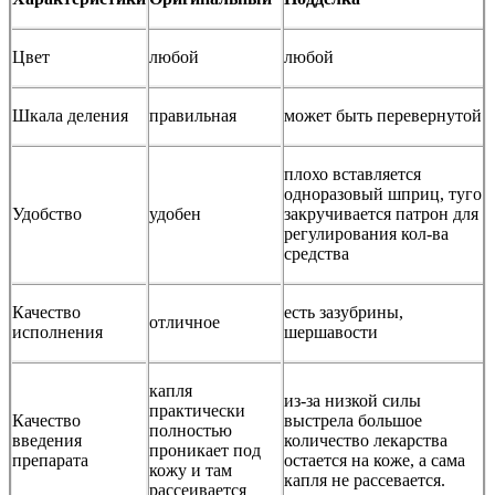
Цвет
любой
любой
Шкала деления
правильная
может быть перевернутой
плохо вставляется
одноразовый шприц, туго
Удобство
удобен
закручивается патрон для
регулирования кол-ва
средства
Качество
есть зазубрины,
отличное
исполнения
шершавости
капля
из-за низкой силы
практически
Качество
выстрела большое
полностью
введения
количество лекарства
проникает под
препарата
остается на коже, а сама
кожу и там
капля не рассевается.
рассеивается