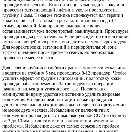
проводимого лечения. Если стоит цель омолодить кожу или
провести подтягивающий лифтинг, уколы проводятся на
глубину 1-2мм. Такая же техника используется для терапии
кожи головы. Для стойкого результата проводится до 12
стимулирований. Как правило, выпадение волос
останавливается уже после третьей манипуляции. Процедуры
проводятся два раза в неделю. Если речь идет об интенсивной
омолаживающей программе, она длится не менее трех недель.
Для корректировки затемнений в периорбитальной зоне
эффект очевиден после третьего сеанса, но необходимо
провести не менее шести.
Для лечения рубцов и глубоких растяжек косметическая игла
вводится на глубину 5 мм, проводится 8-12 процедур. Чтобы
усилить эффект от будущей липосакции, подготовку кожи
проводят заблаговременно. За три недели до операции
начинают инъекции углекислого газа. После таких
манипуляций врачу удастся качественно удалить жировые
отложения. В период реабилитации также проводятся
дополнительные инъекции дважды в неделю на протяжении
не менее двух месяцев. Избавление от целлюлитных
отложений производится с помощью уколов СО2 на глубину
от 3 до 10 мм в зависимости от плотности и величины
проблемы. Избавление даже от самых серьезных проблем
можно ждать уже после первых пяти сеансов. Они могут