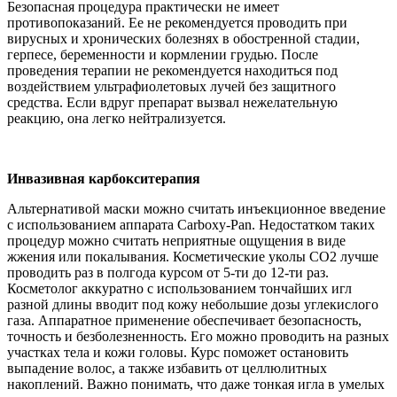
Безопасная процедура практически не имеет
противопоказаний. Ее не рекомендуется проводить при
вирусных и хронических болезнях в обостренной стадии,
герпесе, беременности и кормлении грудью. После
проведения терапии не рекомендуется находиться под
воздействием ультрафиолетовых лучей без защитного
средства. Если вдруг препарат вызвал нежелательную
реакцию, она легко нейтрализуется.
Инвазивная карбокситерапия
Альтернативой маски можно считать инъекционное введение
с использованием аппарата Carboxy-Pan. Недостатком таких
процедур можно считать неприятные ощущения в виде
жжения или покалывания. Косметические уколы СО2 лучше
проводить раз в полгода курсом от 5-ти до 12-ти раз.
Косметолог аккуратно с использованием тончайших игл
разной длины вводит под кожу небольшие дозы углекислого
газа. Аппаратное применение обеспечивает безопасность,
точность и безболезненность. Его можно проводить на разных
участках тела и кожи головы. Курс поможет остановить
выпадение волос, а также избавить от целлюлитных
накоплений. Важно понимать, что даже тонкая игла в умелых