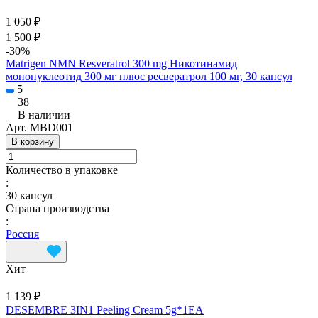
1 050 ₽
1 500 ₽
-30%
Matrigen NMN Resveratrol 300 mg Никотинамид
мононуклеотид 300 мг плюс ресвератрол 100 мг, 30 капсул
5
38
В наличии
Арт.
MBD001
В корзину
Количество в упаковке
:
30 капсул
Страна производства
:
Россия
Хит
1 139 ₽
DESEMBRE 3IN1 Peeling Cream 5g*1EA