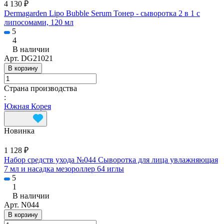
4 130 ₽
Dermagarden Lipo Bubble Serum Тонер - сыворотка 2 в 1 с
липосомами, 120 мл
5
4
В наличии
Арт.
DG21021
В корзину
Страна производства
:
Южная Корея
Новинка
1 128 ₽
Набор средств ухода №044 Сыворотка для лица увлажняющая
7 мл и насадка мезороллер 64 иглы
5
1
В наличии
Арт.
N044
В корзину