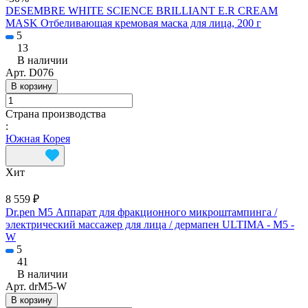
DESEMBRE WHITE SCIENCE BRILLIANT E.R CREAM
MASK Отбеливающая кремовая маска для лица, 200 г
5
13
В наличии
Арт.
D076
В корзину
Страна производства
:
Южная Корея
Хит
8 559 ₽
Dr.pen M5 Аппарат для фракционного микроштампинга /
электрический массажер для лица / дермапен ULTIMA - M5 -
W
5
41
В наличии
Арт.
drM5-W
В корзину