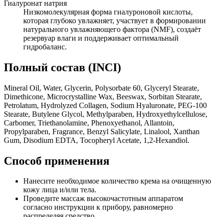
Гиалуронат натрия
Низкомолекулярная форма гиалуроновой кислоты,
которая глубоко увлажняет, участвует в формировании
натурального увлажняющего фактора (NMF), создаёт
резервуар влаги и поддерживает оптимальный
гидробаланс.
Полный состав (INCI)
Mineral Oil, Water, Glycerin, Polysorbate 60, Glyceryl Stearate,
Dimethicone, Microcrystalline Wax, Beeswax, Sorbitan Stearate,
Petrolatum, Hydrolyzed Collagen, Sodium Hyaluronate, PEG-100
Stearate, Butylene Glycol, Methylparaben, Hydroxyethylcellulose,
Carbomer, Triethanolamine, Phenoxyethanol, Allantoin,
Propylparaben, Fragrance, Benzyl Salicylate, Linalool, Xanthan
Gum, Disodium EDTA, Tocopheryl Acetate, 1,2-Hexandiol.
Способ применения
Нанесите необходимое количество крема на очищенную
кожу лица и/или тела.
Проведите массаж высокочастотным аппаратом
согласно инструкции к прибору, равномерно
распределяя средство.