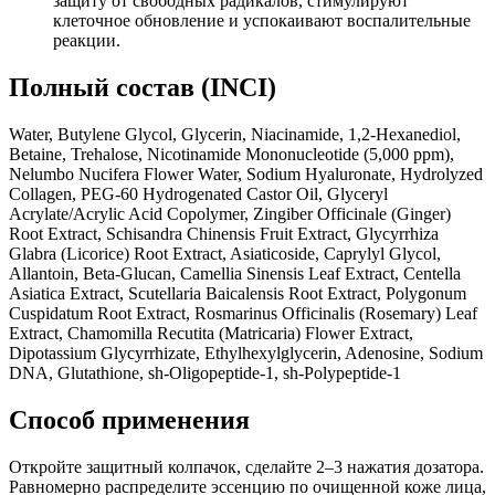
защиту от свободных радикалов, стимулируют
клеточное обновление и успокаивают воспалительные
реакции.
Полный состав (INCI)
Water, Butylene Glycol, Glycerin, Niacinamide, 1,2-Hexanediol,
Betaine, Trehalose, Nicotinamide Mononucleotide (5,000 ppm),
Nelumbo Nucifera Flower Water, Sodium Hyaluronate, Hydrolyzed
Collagen, PEG-60 Hydrogenated Castor Oil, Glyceryl
Acrylate/Acrylic Acid Copolymer, Zingiber Officinale (Ginger)
Root Extract, Schisandra Chinensis Fruit Extract, Glycyrrhiza
Glabra (Licorice) Root Extract, Asiaticoside, Caprylyl Glycol,
Allantoin, Beta-Glucan, Camellia Sinensis Leaf Extract, Centella
Asiatica Extract, Scutellaria Baicalensis Root Extract, Polygonum
Cuspidatum Root Extract, Rosmarinus Officinalis (Rosemary) Leaf
Extract, Chamomilla Recutita (Matricaria) Flower Extract,
Dipotassium Glycyrrhizate, Ethylhexylglycerin, Adenosine, Sodium
DNA, Glutathione, sh-Oligopeptide-1, sh-Polypeptide-1
Способ применения
Откройте защитный колпачок, сделайте 2–3 нажатия дозатора.
Равномерно распределите эссенцию по очищенной коже лица,