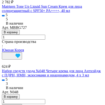
2 782 ₽
Matrigen Tone Up Liquid Sun Cream Крем для лица
солнцезащитный с SPF50+ PA++++, 40 мл
5
5
В наличии
Арт.
MBBG727
В корзину
Страна производства
:
Южная Корея
624 ₽
Набор средств ухода №048 Четыре крема для лица Антиэйдж
с ПДРН, НМН, экзосомами и ниацинамидом, 4 х 3 мл
5
3
В наличии
Арт.
N048
В корзину