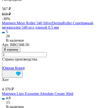
567 ₽
810 ₽
-30%
Matrigen Meso Roller 540 SilverDermaRoller Серебряный
мезороллер 540 игл длиной 0.5 мм
5
26
В наличии
Арт.
BBG568-50
В корзину
Страна производства
:
Южная Корея
Хит
4 370 ₽
Matrigen Lipo Exosome Absolute Cream 30ml
4.8
15
В наличии