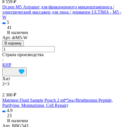
8 559 ₽
Dr.pen M5 Аппарат для фракционного микроштампинга /
электрический массажер для лица / дермапен ULTIMA - M5 -
W
5
41
В наличии
Арт.
drM5-W
В корзину
Страна производства
:
КНР
Хит
2=3
2 300 ₽
Matrigen Fluid Sample Pouch 2 ml*5ea.(Brightening,Peptide,
Purifying, Moisturizing, Cell Repair)
4.9
23
В наличии
Арт.
BBG543