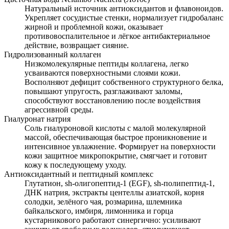
Натуральный источник антиоксидантов и флавоноидов.
Укрепляет сосудистые стенки, нормализует гидробаланс
жирной и проблемной кожи, оказывает
противовоспалительное и лёгкое антибактериальное
действие, возвращает сияние.
Гидролизованный коллаген
Низкомолекулярные пептиды коллагена, легко
усваиваются поверхностными слоями кожи.
Восполняют дефицит собственного структурного белка,
повышают упругость, разглаживают заломы,
способствуют восстановлению после воздействия
агрессивной среды.
Гиалуронат натрия
Соль гиалуроновой кислоты с малой молекулярной
массой, обеспечивающая быстрое проникновение и
интенсивное увлажнение. Формирует на поверхности
кожи защитное микропокрытие, смягчает и готовит
кожу к последующему уходу.
Антиоксидантный и пептидный комплекс
Глутатион, sh-олигопептид-1 (EGF), sh-полипептид-1,
ДНК натрия, экстракты центеллы азиатской, корня
солодки, зелёного чая, розмарина, шлемника
байкальского, имбиря, лимонника и горца
кустарникового работают синергично: усиливают