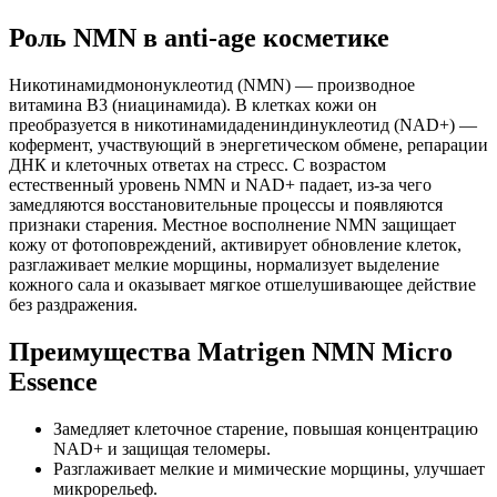
Роль NMN в anti-age косметике
Никотинамидмононуклеотид (NMN) — производное
витамина B3 (ниацинамида). В клетках кожи он
преобразуется в никотинамидадениндинуклеотид (NAD+) —
кофермент, участвующий в энергетическом обмене, репарации
ДНК и клеточных ответах на стресс. С возрастом
естественный уровень NMN и NAD+ падает, из-за чего
замедляются восстановительные процессы и появляются
признаки старения. Местное восполнение NMN защищает
кожу от фотоповреждений, активирует обновление клеток,
разглаживает мелкие морщины, нормализует выделение
кожного сала и оказывает мягкое отшелушивающее действие
без раздражения.
Преимущества Matrigen NMN Micro
Essence
Замедляет клеточное старение, повышая концентрацию
NAD+ и защищая теломеры.
Разглаживает мелкие и мимические морщины, улучшает
микрорельеф.