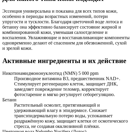
Эссенция универсальна и показана для всех типов кожи,
особенно в периоды возрастных изменений, потери
упругости и тусклости. Благодаря цветочной воде лотоса и
бетаину она эффективно балансирует состояние жирной и
комбинированной кожи, уменьшая салоотделение и
воспаления. Увлажняющие и восстанавливающие компоненты
одновременно делают её спасением для обезвоженной, сухой
и зрелой кожи.
Активные ингредиенты и их действие
Никотинамидмононуклеотид (NMN) 5 000 ppm
Производное витамина B3, предшественник NAD+.
Стимулирует регенерацию клеток, защищает ДНК,
замедляет повреждение теломер, корректирует
фотостарение и мягко регулирует себорегуляцию.
Бетаин
Растительный осмолит, притягивающий и
удерживающий влагу в эпидермисе. Снижает
трансэпидермальную потерю воды, успокаивает
раздражённую кожу, защищает клетки от осмотического
стресса, не создавая окклюзивной плёнки.
Цветочная вода Nelumbo Nucifera (Лотос)