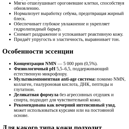
Мягко отшелушивает ороговевшие клетки, способствуя
обновлению.
Нормализует выработку себума, предотвращая жирный
блеск.
Обеспечивает глубокое увлажнение и укрепляет
гидролипидный барьер.
Снимает раздражение и успокаивает реактивную кожу.
Придаёт упругость и эластичность, выравнивает тон.
Особенности эссенции
Концентрация NMN
— 5 000 ppm (0,5%).
Физиологичный pH
5,5–6,5, поддерживающий
естественную микрофлору.
Мультикомпонентная anti-age система:
помимо NMN,
коллаген, гиалуроновая кислота, ДНК, пептиды и
глутатион.
Деликатная формула
без агрессивных отдушек и
спирта, подходит для чувствительной кожи.
Рекомендована как вечерний интенсивный уход
,
может использоваться курсами или на постоянной
основе.
Для какого типа кожи подходит