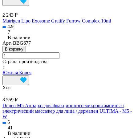
2 243 ₽
Matrigen Lipo Exosome Gratify Furrow Complex 10ml
4.9
7
В наличии
Арт.
BBG677
В корзину
Страна производства
:
Южная Корея
Хит
8 559 ₽
Dr.pen M5 Аппарат для фракционного микроштампинга /
электрический массажер для лица / дермапен ULTIMA - M5 -
W
5
41
В наличии