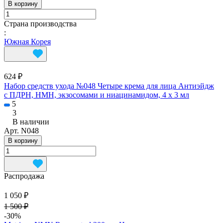
В корзину
Страна производства
:
Южная Корея
624 ₽
Набор средств ухода №048 Четыре крема для лица Антиэйдж
с ПДРН, НМН, экзосомами и ниацинамидом, 4 х 3 мл
5
3
В наличии
Арт.
N048
В корзину
Распродажа
1 050 ₽
1 500 ₽
-30%