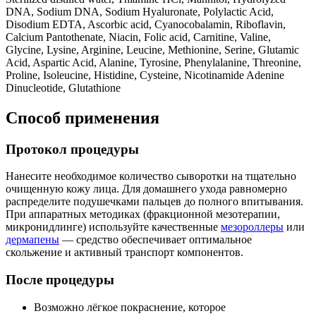
DNA, Sodium DNA, Sodium Hyaluronate, Polylactic Acid,
Disodium EDTA, Ascorbic acid, Cyanocobalamin, Riboflavin,
Calcium Pantothenate, Niacin, Folic acid, Carnitine, Valine,
Glycine, Lysine, Arginine, Leucine, Methionine, Serine, Glutamic
Acid, Aspartic Acid, Alanine, Tyrosine, Phenylalanine, Threonine,
Proline, Isoleucine, Histidine, Cysteine, Nicotinamide Adenine
Dinucleotide, Glutathione
Способ применения
Протокол процедуры
Нанесите необходимое количество сыворотки на тщательно
очищенную кожу лица. Для домашнего ухода равномерно
распределите подушечками пальцев до полного впитывания.
При аппаратных методиках (фракционной мезотерапии,
микронидлинге) используйте качественные
мезороллеры
или
дермапены
— средство обеспечивает оптимальное
скольжение и активный транспорт компонентов.
После процедуры
Возможно лёгкое покраснение, которое