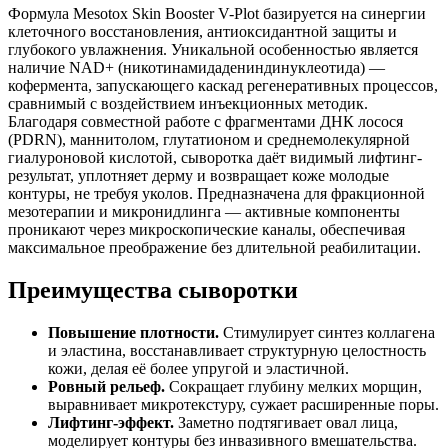
Формула Mesotox Skin Booster V-Plot базируется на синергии
клеточного восстановления, антиоксидантной защиты и
глубокого увлажнения. Уникальной особенностью является
наличие NAD+ (никотинамидадениндинуклеотида) —
кофермента, запускающего каскад регенеративных процессов,
сравнимый с воздействием инъекционных методик.
Благодаря совместной работе с фрагментами ДНК лосося
(PDRN), маннитолом, глутатионом и среднемолекулярной
гиалуроновой кислотой, сыворотка даёт видимый лифтинг-
результат, уплотняет дерму и возвращает коже молодые
контуры, не требуя уколов. Предназначена для фракционной
мезотерапии и микронидлинга — активные компоненты
проникают через микроскопические каналы, обеспечивая
максимальное преображение без длительной реабилитации.
Преимущества сыворотки
Повышение плотности.
Стимулирует синтез коллагена
и эластина, восстанавливает структурную целостность
кожи, делая её более упругой и эластичной.
Ровный рельеф.
Сокращает глубину мелких морщин,
выравнивает микротекстуру, сужает расширенные поры.
Лифтинг-эффект.
Заметно подтягивает овал лица,
моделирует контуры без инвазивного вмешательства.