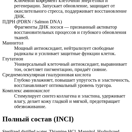
Ключевой кофермент клеточной энергетики и
регенерации. Запускает обновление, защищает от
окислительного стресса, поддерживает восстановление
ДНК.
ПДРН (PDRN / Salmon DNA)
Фрагменты ДНК лосося — признанный активатор
восстановительных процессов и глубокого обновления
тканей.
Маннитол
Мощный антиоксидант, нейтрализует свободные
радикалы и усиливает защитные функции клеток.
Глутатион
Универсальный клеточный антиоксидант, выравнивает
тон, осветляет пигментацию, придаёт сияние.
Среднемолекулярная гиалуроновая кислота
Глубоко увлажняет, повышает упругость и эластичность,
восстанавливает оптимальный уровень тургора.
Комплекс аминокислот
Стимулирует синтез коллагена и эластина, удерживает
влагу, делает кожу гладкой и мягкой, предотвращает
обезвоживание.
Полный состав (INCI)
Sterilized distilled water, Thiamine HCl, Mannitol, Hydrolyzed