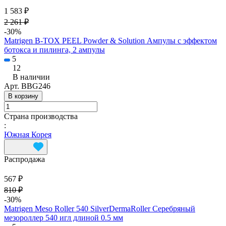
1 583 ₽
2 261 ₽
-30%
Matrigen B-TOX PEEL Powder & Solution Ампулы с эффектом
ботокса и пилинга, 2 ампулы
5
12
В наличии
Арт.
BBG246
В корзину
Страна производства
:
Южная Корея
Распродажа
567 ₽
810 ₽
-30%
Matrigen Meso Roller 540 SilverDermaRoller Серебряный
мезороллер 540 игл длиной 0.5 мм