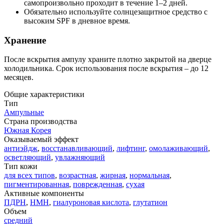
самопроизвольно проходит в течение 1–2 дней.
Обязательно используйте солнцезащитное средство с
высоким SPF в дневное время.
Хранение
После вскрытия ампулу храните плотно закрытой на дверце
холодильника. Срок использования после вскрытия – до 12
месяцев.
Общие характеристики
Тип
Ампульные
Страна производства
Южная Корея
Оказываемый эффект
антиэйдж
,
восстанавливающий
,
лифтинг
,
омолаживающий
,
осветляющий
,
увлажняющий
Тип кожи
для всех типов
,
возрастная
,
жирная
,
нормальная
,
пигментированная
,
поврежденная
,
сухая
Активные компоненты
ПДРН
,
НМН
,
гиалуроновая кислота
,
глутатион
Объем
средний