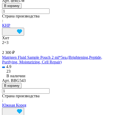
Арт.
drM5-W
В корзину
Страна производства
:
КНР
Хит
2=3
2 300 ₽
Matrigen Fluid Sample Pouch 2 ml*5ea.(Brightening,Peptide,
Purifying, Moisturizing, Cell Repair)
4.9
23
В наличии
Арт.
BBG543
В корзину
Страна производства
:
Южная Корея