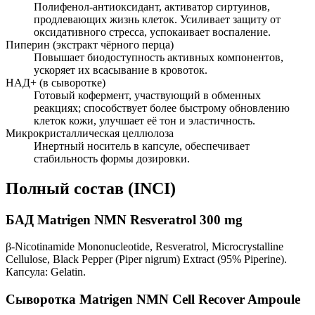
Полифенол-антиоксидант, активатор сиртуинов,
продлевающих жизнь клеток. Усиливает защиту от
оксидативного стресса, успокаивает воспаление.
Пиперин (экстракт чёрного перца)
Повышает биодоступность активных компонентов,
ускоряет их всасывание в кровоток.
НАД+ (в сыворотке)
Готовый кофермент, участвующий в обменных
реакциях; способствует более быстрому обновлению
клеток кожи, улучшает её тон и эластичность.
Микрокристаллическая целлюлоза
Инертный носитель в капсуле, обеспечивает
стабильность формы дозировки.
Полный состав (INCI)
БАД Matrigen NMN Resveratrol 300 mg
β-Nicotinamide Mononucleotide, Resveratrol, Microcrystalline
Cellulose, Black Pepper (Piper nigrum) Extract (95% Piperine).
Капсула: Gelatin.
Сыворотка Matrigen NMN Cell Recover Ampoule