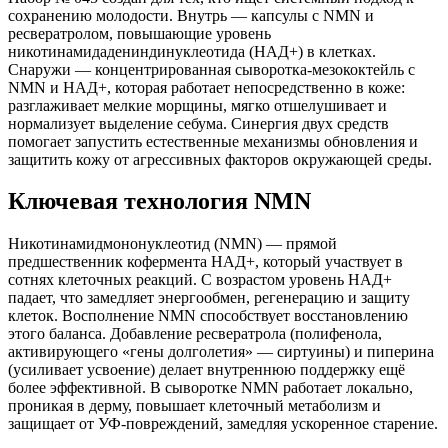
сохранению молодости. Внутрь — капсулы с NMN и
ресвератролом, повышающие уровень
никотинамидадениндинуклеотида (НАД+) в клетках.
Снаружи — концентрированная сыворотка-мезококтейль с
NMN и НАД+, которая работает непосредственно в коже:
разглаживает мелкие морщины, мягко отшелушивает и
нормализует выделение себума. Синергия двух средств
помогает запустить естественные механизмы обновления и
защитить кожу от агрессивных факторов окружающей среды.
Ключевая технология NMN
Никотинамидмононуклеотид (NMN) — прямой
предшественник кофермента НАД+, который участвует в
сотнях клеточных реакций. С возрастом уровень НАД+
падает, что замедляет энергообмен, регенерацию и защиту
клеток. Восполнение NMN способствует восстановлению
этого баланса. Добавление ресвератрола (полифенола,
активирующего «гены долголетия» — сиртуины) и пиперина
(усиливает усвоение) делает внутреннюю поддержку ещё
более эффективной. В сыворотке NMN работает локально,
проникая в дерму, повышает клеточный метаболизм и
защищает от УФ-повреждений, замедляя ускоренное старение.