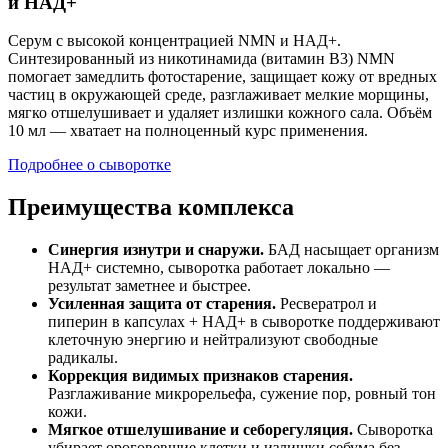
и НАД+
Серум с высокой концентрацией NMN и НАД+.
Синтезированный из никотинамида (витамин B3) NMN
помогает замедлить фотостарение, защищает кожу от вредных
частиц в окружающей среде, разглаживает мелкие морщины,
мягко отшелушивает и удаляет излишки кожного сала. Объём
10 мл — хватает на полноценный курс применения.
Подробнее о сыворотке
Преимущества комплекса
Синергия изнутри и снаружи.
БАД насыщает организм
НАД+ системно, сыворотка работает локально —
результат заметнее и быстрее.
Усиленная защита от старения.
Ресвератрол и
пиперин в капсулах + НАД+ в сыворотке поддерживают
клеточную энергию и нейтрализуют свободные
радикалы.
Коррекция видимых признаков старения.
Разглаживание микрорельефа, сужение пор, ровный тон
кожи.
Мягкое отшелушивание и себорегуляция.
Сыворотка
убирает ороговевшие клетки и излишки себума без