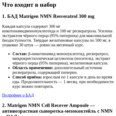
Что входит в набор
1. БАД Matrigen NMN Resveratrol 300 mg
Каждая капсула содержит 300 мг
никотинамидмононуклеотида и 100 мг ресвератрола. Усилена
экстрактом чёрного перца (95% пиперина) для максимальной
биодоступности. Твёрдые желатиновые капсулы по 500 мг, в
упаковке 30 штук — ровно на месячный курс.
Состав:
β-никотинамид мононуклеотид, ресвератрол,
микрокристаллическая целлюлоза (носитель), экстракт
чёрного перца (95% пиперина), желатиновая капсула.
Область применения:
дополнительный источник
ресвератрола, содержащий пиперин.
Способ приёма:
взрослым по 1 капсуле в день во время
еды. Продолжительность — 1 месяц, при необходимости
курс можно повторить.
Подробнее о БАД
2. Matrigen NMN Cell Recover Ampoule —
антивозрастная сыворотка-мезококтейль с NMN