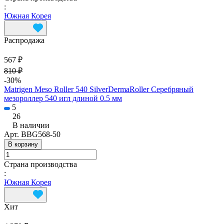
:
Южная Корея
Распродажа
567 ₽
810 ₽
-30%
Matrigen Meso Roller 540 SilverDermaRoller Серебряный
мезороллер 540 игл длиной 0.5 мм
5
26
В наличии
Арт.
BBG568-50
В корзину
Страна производства
:
Южная Корея
Хит