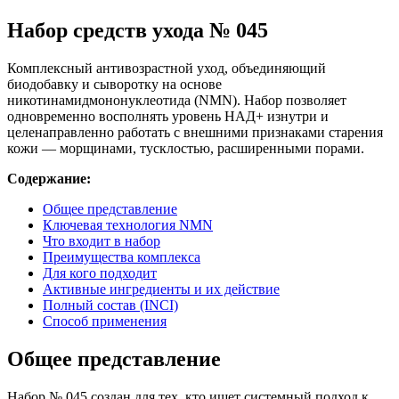
Набор средств ухода № 045
Комплексный антивозрастной уход, объединяющий
биодобавку и сыворотку на основе
никотинамидмононуклеотида (NMN). Набор позволяет
одновременно восполнять уровень НАД+ изнутри и
целенаправленно работать с внешними признаками старения
кожи — морщинами, тусклостью, расширенными порами.
Содержание:
Общее представление
Ключевая технология NMN
Что входит в набор
Преимущества комплекса
Для кого подходит
Активные ингредиенты и их действие
Полный состав (INCI)
Способ применения
Общее представление
Набор № 045 создан для тех, кто ищет системный подход к