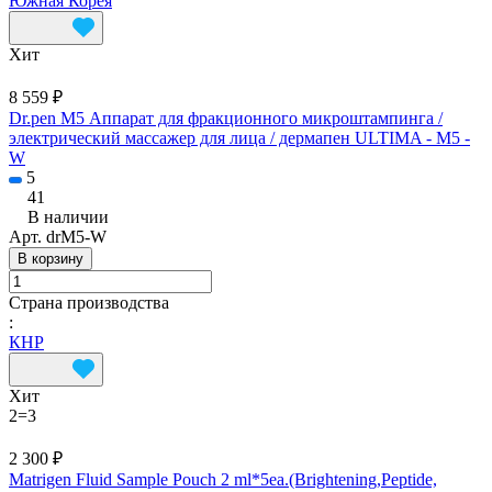
Южная Корея
Хит
8 559 ₽
Dr.pen M5 Аппарат для фракционного микроштампинга /
электрический массажер для лица / дермапен ULTIMA - M5 -
W
5
41
В наличии
Арт.
drM5-W
В корзину
Страна производства
:
КНР
Хит
2=3
2 300 ₽
Matrigen Fluid Sample Pouch 2 ml*5ea.(Brightening,Peptide,