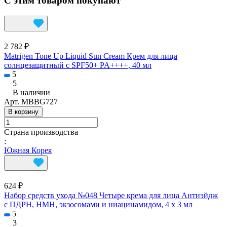
С этим товаром покупают
2 782 ₽
Matrigen Tone Up Liquid Sun Cream Крем для лица
солнцезащитный с SPF50+ PA++++, 40 мл
5
5
В наличии
Арт.
MBBG727
В корзину
Страна производства
:
Южная Корея
624 ₽
Набор средств ухода №048 Четыре крема для лица Антиэйдж
с ПДРН, НМН, экзосомами и ниацинамидом, 4 х 3 мл
5
3