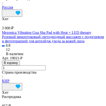
:
Россия
Хит
3 000 ₽
Mezonica Vibration Gua Sha Pad with Heat + LED therapy
Розовый микротоковый светодиодный массажер с подогревом
и фототерапией для антиэйдж ухода за кожей лица
4.8
12
В наличии
Арт.
19011-P
В корзину
Страна производства
:
КНР
Хит
Распродажа
857 ₽