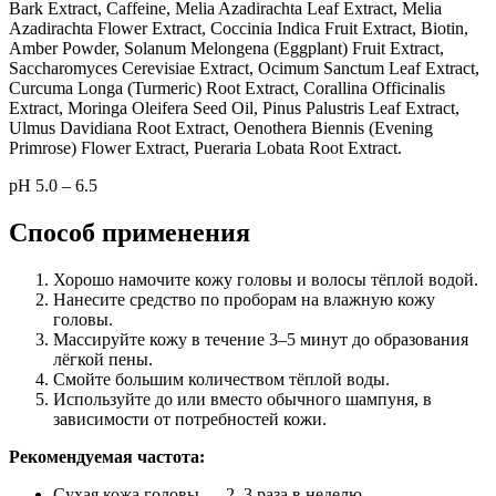
Bark Extract, Caffeine, Melia Azadirachta Leaf Extract, Melia
Azadirachta Flower Extract, Coccinia Indica Fruit Extract, Biotin,
Amber Powder, Solanum Melongena (Eggplant) Fruit Extract,
Saccharomyces Cerevisiae Extract, Ocimum Sanctum Leaf Extract,
Curcuma Longa (Turmeric) Root Extract, Corallina Officinalis
Extract, Moringa Oleifera Seed Oil, Pinus Palustris Leaf Extract,
Ulmus Davidiana Root Extract, Oenothera Biennis (Evening
Primrose) Flower Extract, Pueraria Lobata Root Extract.
pH 5.0 – 6.5
Способ применения
Хорошо намочите кожу головы и волосы тёплой водой.
Нанесите средство по проборам на влажную кожу
головы.
Массируйте кожу в течение 3–5 минут до образования
лёгкой пены.
Смойте большим количеством тёплой воды.
Используйте до или вместо обычного шампуня, в
зависимости от потребностей кожи.
Рекомендуемая частота:
Сухая кожа головы — 2–3 раза в неделю.