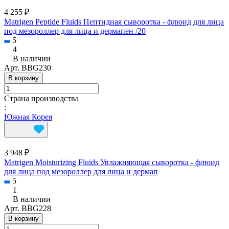
4 255 ₽
Matrigen Peptide Fluids Пептидная сыворотка - флюид для лица
под мезороллер для лица и дермапен /20
5
4
В наличии
Арт.
BBG230
В корзину
Страна производства
:
Южная Корея
3 948 ₽
Matrigen Moisturizing Fluids Увлажняющая сыворотка - флюид
для лица под мезороллер для лица и дермап
5
1
В наличии
Арт.
BBG228
В корзину