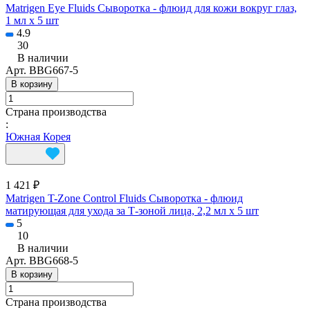
Matrigen Eye Fluids Сыворотка - флюид для кожи вокруг глаз,
1 мл х 5 шт
4.9
30
В наличии
Арт.
BBG667-5
В корзину
Страна производства
:
Южная Корея
1 421 ₽
Matrigen T-Zone Control Fluids Сыворотка - флюид
матирующая для ухода за Т-зоной лица, 2,2 мл х 5 шт
5
10
В наличии
Арт.
BBG668-5
В корзину
Страна производства