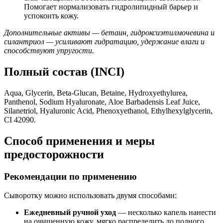
Помогает нормализовать гидролипидный барьер и
успокоить кожу.
Дополнительные активы — бетаин, гидроксиэтилмочевина и
силантриол — усиливают гидратацию, удержание влаги и
способствуют упругости.
Полный состав (INCI)
Aqua, Glycerin, Beta‑Glucan, Betaine, Hydroxyethylurea,
Panthenol, Sodium Hyaluronate, Aloe Barbadensis Leaf Juice,
Silanetriol, Hyaluronic Acid, Phenoxyethanol, Ethylhexylglycerin,
CI 42090.
Способ применения и меры
предосторожности
Рекомендации по применению
Сыворотку можно использовать двумя способами:
Ежедневный ручной уход
— несколько капель нанести
на очищенную кожу, мягко распределить до полного