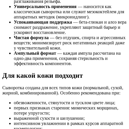
разглаживания рельефа.
Универсальность применения
— наносится как
классическая сыворотка или служит мезококтейлем для
аппаратных методик (микронидлинг).
Успокаивающая поддержка
— бета‑глюкан и алоэ вера
снимают раздражение, укрепляют защитный барьер и
ускоряют восстановление.
Чистая формула
— без отдушек, спирта и агрессивных
веществ; минимизирует риск негативных реакций даже
у чувствительной кожи.
Ампульный формат
— каждая ампула рассчитана на
одно‑два применения, сохраняя стерильность и
эффективность компонентов.
Для какой кожи подходит
Сыворотка создана для всех типов кожи (нормальной, сухой,
жирной, комбинированной). Особенно рекомендована при:
обезвоженности, стянутости и тусклом цвете лица;
первых признаках старения: мимических морщинах,
потере упругости;
выраженной сухости и шелушении;
интенсивном увлажнении в рамках курсов аппаратной
косметологии;