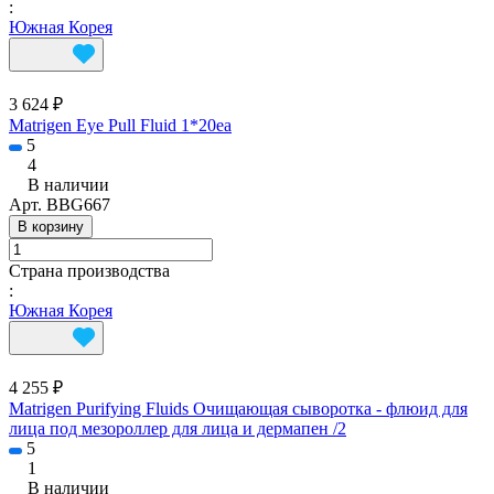
:
Южная Корея
3 624 ₽
Matrigen Eye Pull Fluid 1*20ea
5
4
В наличии
Арт.
BBG667
В корзину
Страна производства
:
Южная Корея
4 255 ₽
Matrigen Purifying Fluids Очищающая сыворотка - флюид для
лица под мезороллер для лица и дермапен /2
5
1
В наличии