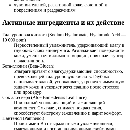
чувствительной, реактивной коже, склонной к
покраснениям и раздражениям.
Активные ингредиенты и их действие
Гиалуроновая кислота (Sodium Hyaluronate, Hyaluronic Acid —
10 000 ppm)
Первостепенный увлажнитель, удерживающий влагу в
глубоких слоях эпидермиса. Разглаживает поверхность
кожи, уменьшает видимость морщин, повышает тургор
и эластичность.
Бета‑глюкан (Beta‑Glucan)
Ультрагидратант с влагоудерживающей способностью,
превосходящей гиалуроновую кислоту. Глубоко
напитывает влагой, успокаивает, укрепляет иммунную
защиту кожи и ускоряет регенерацию после стрессов
или процедур.
Сок алоэ вера (Aloe Barbadensis Leaf Juice)
Природный успокаивающий и заживляющий
компонент. Смягчает, снимает покраснения,
способствует быстрому заживлению и дарит комфорт.
Пантенол (Panthenol)
Провитамин B5 с выраженными увлажняющими,
смягчающими и восстанавливающими свойствами.