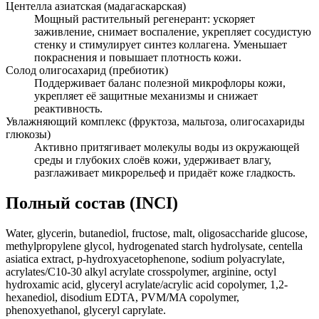
Центелла азиатская (мадагаскарская)
Мощный растительный регенерант: ускоряет
заживление, снимает воспаление, укрепляет сосудистую
стенку и стимулирует синтез коллагена. Уменьшает
покраснения и повышает плотность кожи.
Солод олигосахарид (пребиотик)
Поддерживает баланс полезной микрофлоры кожи,
укрепляет её защитные механизмы и снижает
реактивность.
Увлажняющий комплекс (фруктоза, мальтоза, олигосахариды
глюкозы)
Активно притягивает молекулы воды из окружающей
среды и глубоких слоёв кожи, удерживает влагу,
разглаживает микрорельеф и придаёт коже гладкость.
Полный состав (INCI)
Water, glycerin, butanediol, fructose, malt, oligosaccharide glucose,
methylpropylene glycol, hydrogenated starch hydrolysate, centella
asiatica extract, p-hydroxyacetophenone, sodium polyacrylate,
acrylates/C10-30 alkyl acrylate crosspolymer, arginine, octyl
hydroxamic acid, glyceryl acrylate/acrylic acid copolymer, 1,2-
hexanediol, disodium EDTA, PVM/MA copolymer,
phenoxyethanol, glyceryl caprylate.