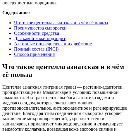
поверхностные морщинки.
Содержание:
Что такое центелла азиатская и в чём её польза
Преимущества сыворотки
Особенности средства
Для какой кожи подходит
Активные ингредиенты и их действие
Полный состав (INCI)
Способ применения
Что такое центелла азиатская и в чём
её польза
Центелла азиатская (тигриная трава) — растение-адаптоген,
произрастающее на Мадагаскаре в условиях повышенной
влажности. Экстракт центеллы богат азиатикозидами и
мадекассосидом, которые оказывают мощное
противовоспалительное, антиоксидантное и регенерирующее
действие. Благодаря этим соединениям сыворотка ускоряет
заживление микроповреждений, укрепляет стенки
капилляров, нормализует микроциркуляцию и стимулирует
выработку коллагена, возвращая коже здоровое сияние и