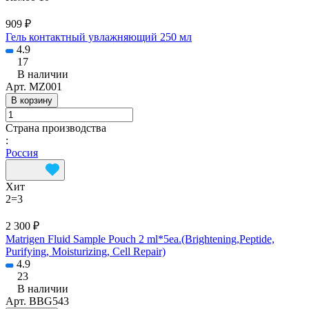
909 ₽
Гель контактный увлажняющий 250 мл
4.9
17
В наличии
Арт.
MZ001
В корзину
Страна производства
:
Россия
Хит
2=3
2 300 ₽
Matrigen Fluid Sample Pouch 2 ml*5ea.(Brightening,Peptide,
Purifying, Moisturizing, Cell Repair)
4.9
23
В наличии
Арт.
BBG543