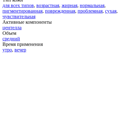
для всех типов
,
возрастная
,
жирная
,
нормальная
,
пигментированная
,
поврежденная
,
проблемная
,
сухая
,
чувствительная
Активные компоненты
центелла
Объем
средний
Время применения
утро
,
вечер