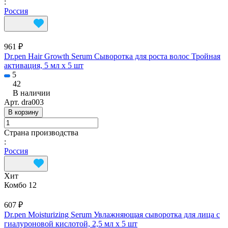
:
Россия
961 ₽
Dr.pen Hair Growth Serum Сыворотка для роста волос Тройная
активация, 5 мл х 5 шт
5
42
В наличии
Арт.
dra003
В корзину
Страна производства
:
Россия
Хит
Комбо 12
607 ₽
Dr.pen Moisturizing Serum Увлажняющая сыворотка для лица с
гиалуроновой кислотой, 2,5 мл х 5 шт