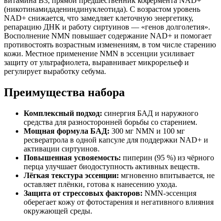
витамина B3, прямой предшественник кофермента NAD+
(никотинамидадениндинуклеотида). С возрастом уровень
NAD+ снижается, что замедляет клеточную энергетику,
репарацию ДНК и работу сиртуинов — «генов долголетия».
Восполнение NMN повышает содержание NAD+ и помогает
противостоять возрастным изменениям, в том числе старению
кожи. Местное применение NMN в эссенции усиливает
защиту от ультрафиолета, выравнивает микрорельеф и
регулирует выработку себума.
Преимущества набора
Комплексный подход:
синергия БАД и наружного
средства для разносторонней борьбы со старением.
Мощная формула БАД:
300 мг NMN и 100 мг
ресвератрола в одной капсуле для поддержки NAD+ и
активации сиртуинов.
Повышенная усвояемость:
пиперин (95 %) из чёрного
перца улучшает биодоступность активных веществ.
Лёгкая текстура эссенции:
мгновенно впитывается, не
оставляет плёнки, готова к нанесению ухода.
Защита от стрессовых факторов:
NMN-эссенция
оберегает кожу от фотостарения и негативного влияния
окружающей среды.