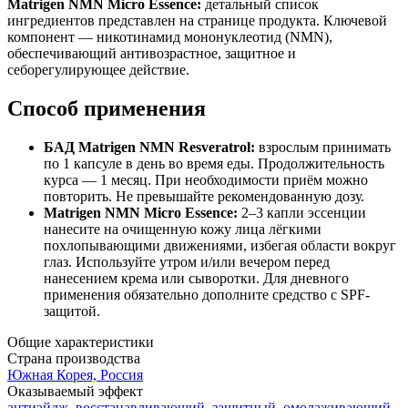
Matrigen NMN Micro Essence:
детальный список
ингредиентов представлен на странице продукта. Ключевой
компонент — никотинамид мононуклеотид (NMN),
обеспечивающий антивозрастное, защитное и
себорегулирующее действие.
Способ применения
БАД Matrigen NMN Resveratrol:
взрослым принимать
по 1 капсуле в день во время еды. Продолжительность
курса — 1 месяц. При необходимости приём можно
повторить. Не превышайте рекомендованную дозу.
Matrigen NMN Micro Essence:
2–3 капли эссенции
нанесите на очищенную кожу лица лёгкими
похлопывающими движениями, избегая области вокруг
глаз. Используйте утром и/или вечером перед
нанесением крема или сыворотки. Для дневного
применения обязательно дополните средство с SPF-
защитой.
Общие характеристики
Страна производства
Южная Корея, Россия
Оказываемый эффект
антиэйдж
,
восстанавливающий
,
защитный
,
омолаживающий