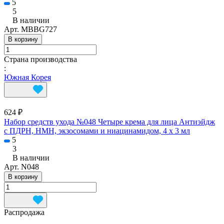
5
5
В наличии
Арт.
MBBG727
В корзину
Страна производства
:
Южная Корея
624 ₽
Набор средств ухода №048 Четыре крема для лица Антиэйдж
с ПДРН, НМН, экзосомами и ниацинамидом, 4 х 3 мл
5
3
В наличии
Арт.
N048
В корзину
Распродажа