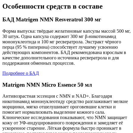
Особенности средств в составе
БАД Matrigen NMN Resveratrol 300 мг
Форма выпуска: твёрдые желатиновые капсулы массой 500 мг,
30 штук. Одна капсула содержит 300 мг β-никотинамид
мононуклеотида и 100 мг ресвератрола. Экстракт чёрного
перца (95 % пиперина) способствует лучшему усвоению
действующих компонентов. БАД рекомендована взрослым в
качестве дополнительного источника ресвератрола и для
поддержания обменных процессов.
Подробнее о БАД
Matrigen NMN Micro Essence 50 мл
Антивозрастная эссенция с NMN и NAD+. Благодаря
никотинамид мононуклеотиду средство разглаживает мелкие
морщинки, мягко отшелушивает ороговевшие клетки и
помогает нормализовать выделение кожного сала.
Клинические исследования показывают, что NMN защищает
кожу от УФ-индуцированного повреждения и замедляет её
ускоренное старение. Лёгкая формула быстро проникает в