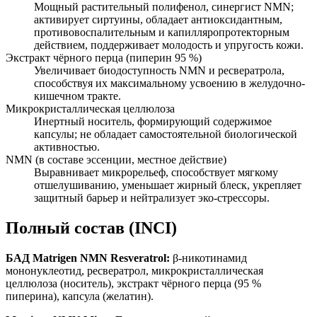
Мощный растительный полифенол, синергист NMN;
активирует сиртуины, обладает антиоксидантным,
противовоспалительным и капилляропротекторным
действием, поддерживает молодость и упругость кожи.
Экстракт чёрного перца (пиперин 95 %)
Увеличивает биодоступность NMN и ресвератрола,
способствуя их максимальному усвоению в желудочно-
кишечном тракте.
Микрокристаллическая целлюлоза
Инертный носитель, формирующий содержимое
капсулы; не обладает самостоятельной биологической
активностью.
NMN (в составе эссенции, местное действие)
Выравнивает микрорельеф, способствует мягкому
отшелушиванию, уменьшает жирный блеск, укрепляет
защитный барьер и нейтрализует эко-стрессоры.
Полный состав (INCI)
БАД Matrigen NMN Resveratrol:
β-никотинамид
мононуклеотид, ресвератрол, микрокристаллическая
целлюлоза (носитель), экстракт чёрного перца (95 %
пиперина), капсула (желатин).