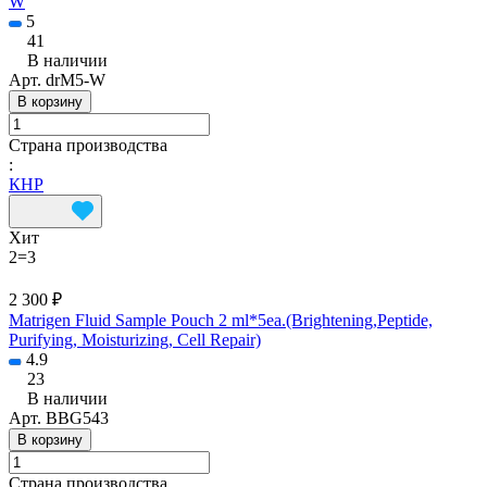
W
5
41
В наличии
Арт.
drM5-W
В корзину
Страна производства
:
КНР
Хит
2=3
2 300 ₽
Matrigen Fluid Sample Pouch 2 ml*5ea.(Brightening,Peptide,
Purifying, Moisturizing, Cell Repair)
4.9
23
В наличии
Арт.
BBG543
В корзину
Страна производства