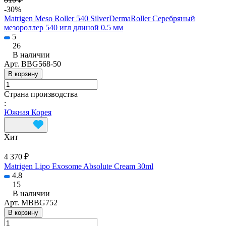
-30%
Matrigen Meso Roller 540 SilverDermaRoller Серебряный
мезороллер 540 игл длиной 0.5 мм
5
26
В наличии
Арт.
BBG568-50
В корзину
Страна производства
:
Южная Корея
Хит
4 370 ₽
Matrigen Lipo Exosome Absolute Cream 30ml
4.8
15
В наличии
Арт.
MBBG752
В корзину