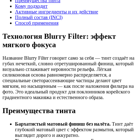
Преимущества тинта
Кому подходит
Активные ингредиенты и их действие
Полный состав (INCI)
Способ применения
Технология Blurry Filter: эффект
мягкого фокуса
Название Blurry Filter говорит само за себя — тинт создаёт на
губах нечеткий, словно отретушированный финиш, который
визуально сглаживает неровности рельефа. Лёгкая
силиконовая основа равномерно распределяется, а
специальные светорассеивающие частицы делают цвет
мягким, но насыщенным — как после наложения фильтра на
фото. Это идеальный продукт для поклонников корейского
градиентного макияжа и естественного образа.
Преимущества тинта
Бархатистый матовый финиш без налёта.
Тинт даёт
глубокий матовый цвет с эффектом размытия, который
выглядит дорого и аккуратно.