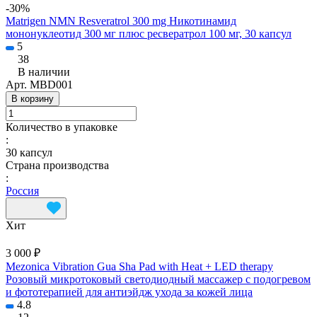
-30%
Matrigen NMN Resveratrol 300 mg Никотинамид
мононуклеотид 300 мг плюс ресвератрол 100 мг, 30 капсул
5
38
В наличии
Арт.
MBD001
В корзину
Количество в упаковке
:
30 капсул
Страна производства
:
Россия
Хит
3 000 ₽
Mezonica Vibration Gua Sha Pad with Heat + LED therapy
Розовый микротоковый светодиодный массажер с подогревом
и фототерапией для антиэйдж ухода за кожей лица
4.8