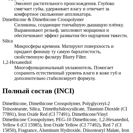
Эмолент растительного происхождения. Глубоко
смягчает губы, удерживает влагу и отвечает за
комфортное скольжение аппликатора.
Dimethicone & Dimethicone Crosspolymer
Силиконы, создающие тончайшую дышащую плёнку.
Выравнивают рельеф, заполняют морщинки и
обеспечивают эффект размытия без ощущения тяжести.
Silica
Микросферы кремния. Матируют поверхность и
придают финишу ту самую бархатистость,
свойственную фильтру Blurry Filter.
1,2-Hexanediol
Многофункциональный увлажнитель. Помогает
сохранить естественный уровень влаги в коже губ и
дополнительно стабилизирует формулу.
Полный состав (INCI)
Dimethicone, Dimethicone Crosspolymer, Polyglyceryl-2
Triisostearate, Silica, Trimethylsiloxysilicate, Titanium Dioxide (CI
77891), Iron Oxide Red (CI 77491), Dimethicone/Vinyl
Dimethicone Crosspolymer, PEG-10 Dimethicone, 1,2-Hexanediol,
Yellow 6 (CI 15985), Iron Oxide Yellow (CI 77492), Red 7 (CI
15850), Fragrance, Aluminum Hydroxide, Diisostearyl Malate, Iron