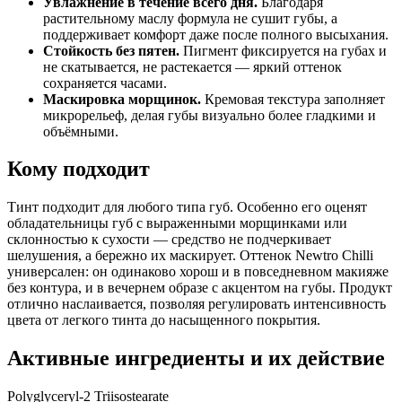
Увлажнение в течение всего дня.
Благодаря
растительному маслу формула не сушит губы, а
поддерживает комфорт даже после полного высыхания.
Стойкость без пятен.
Пигмент фиксируется на губах и
не скатывается, не растекается — яркий оттенок
сохраняется часами.
Маскировка морщинок.
Кремовая текстура заполняет
микрорельеф, делая губы визуально более гладкими и
объёмными.
Кому подходит
Тинт подходит для любого типа губ. Особенно его оценят
обладательницы губ с выраженными морщинками или
склонностью к сухости — средство не подчеркивает
шелушения, а бережно их маскирует. Оттенок Newtro Chilli
универсален: он одинаково хорош и в повседневном макияже
без контура, и в вечернем образе с акцентом на губы. Продукт
отлично наслаивается, позволяя регулировать интенсивность
цвета от легкого тинта до насыщенного покрытия.
Активные ингредиенты и их действие
Polyglyceryl-2 Triisostearate