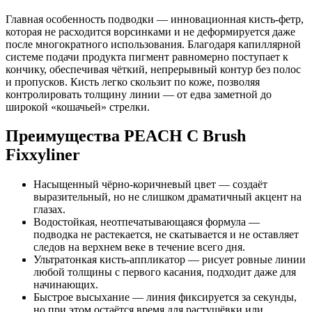
Главная особенность подводки — инновационная кисть-фетр,
которая не расходится ворсинками и не деформируется даже
после многократного использования. Благодаря капиллярной
системе подачи продукта пигмент равномерно поступает к
кончику, обеспечивая чёткий, непрерывный контур без полос
и пропусков. Кисть легко скользит по коже, позволяя
контролировать толщину линии — от едва заметной до
широкой «кошачьей» стрелки.
Преимущества PEACH C Brush
Fixxyliner
Насыщенный чёрно-коричневый цвет — создаёт
выразительный, но не слишком драматичный акцент на
глазах.
Водостойкая, неотпечатывающаяся формула —
подводка не растекается, не скатывается и не оставляет
следов на верхнем веке в течение всего дня.
Ультратонкая кисть-аппликатор — рисует ровные линии
любой толщины с первого касания, подходит даже для
начинающих.
Быстрое высыхание — линия фиксируется за секунды,
но при этом остаётся время для растушёвки или