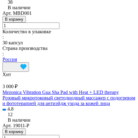
38
В наличии
Арт.
MBD001
В корзину
Количество в упаковке
:
30 капсул
Страна производства
:
Россия
Хит
3 000 ₽
Mezonica Vibration Gua Sha Pad with Heat + LED therapy
Розовый микротоковый светодиодный массажер с подогревом
и фототерапией для антиэйдж ухода за кожей лица
4.8
12
В наличии
Арт.
19011-P
В корзину