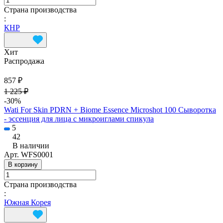
Страна производства
:
КНР
Хит
Распродажа
857 ₽
1 225 ₽
-30%
Wati For Skin PDRN + Biome Essence Microshot 100 Сыворотка
- эссенция для лица с микроиглами спикула
5
42
В наличии
Арт.
WFS0001
В корзину
Страна производства
:
Южная Корея