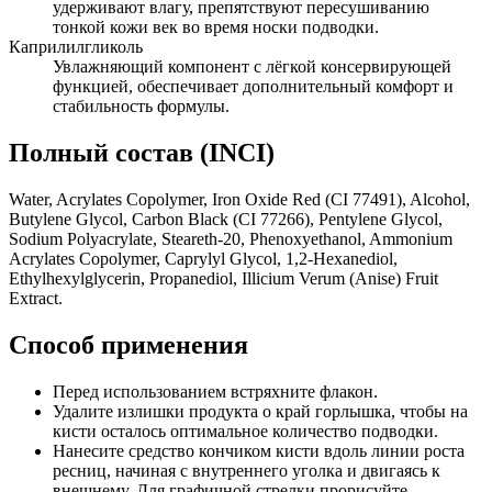
удерживают влагу, препятствуют пересушиванию
тонкой кожи век во время носки подводки.
Каприлилгликоль
Увлажняющий компонент с лёгкой консервирующей
функцией, обеспечивает дополнительный комфорт и
стабильность формулы.
Полный состав (INCI)
Water, Acrylates Copolymer, Iron Oxide Red (CI 77491), Alcohol,
Butylene Glycol, Carbon Black (CI 77266), Pentylene Glycol,
Sodium Polyacrylate, Steareth-20, Phenoxyethanol, Ammonium
Acrylates Copolymer, Caprylyl Glycol, 1,2-Hexanediol,
Ethylhexylglycerin, Propanediol, Illicium Verum (Anise) Fruit
Extract.
Способ применения
Перед использованием встряхните флакон.
Удалите излишки продукта о край горлышка, чтобы на
кисти осталось оптимальное количество подводки.
Нанесите средство кончиком кисти вдоль линии роста
ресниц, начиная с внутреннего уголка и двигаясь к
внешнему. Для графичной стрелки прорисуйте