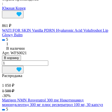
:
Южная Корея
861 ₽
WATI FOR SKIN Vanilla PDRN Hyaluronic Acid Volufroshot Lip
Glowy Balm
5
1
В наличии
Арт.
WFS0021
В корзину
Распродажа
1 050 ₽
1 500 ₽
-30%
Matrigen NMN Resveratrol 300 mg Никотинамид
мононуклеотид 300 мг плюс ресвератрол 100 мг, 30 капсул
5