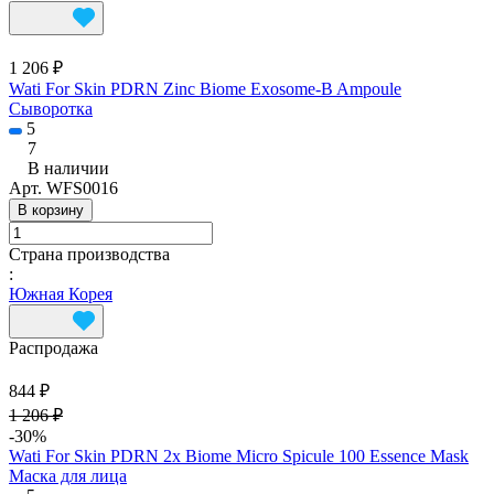
1 206 ₽
Wati For Skin PDRN Zinc Biome Exosome-B Ampoule
Сыворотка
5
7
В наличии
Арт.
WFS0016
В корзину
Страна производства
:
Южная Корея
Распродажа
844 ₽
1 206 ₽
-30%
Wati For Skin PDRN 2x Biome Micro Spicule 100 Essence Mask
Маска для лица