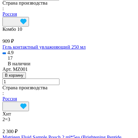
Страна производства
:
Россия
Комбо 10
909 ₽
Гель контактный увлажняющий 250 мл
4.9
17
В наличии
Арт.
MZ001
В корзину
Страна производства
:
Россия
Хит
2=3
2 300 ₽
Matrigen Fluid Sample Pouch 2 ml*5ea.(Brightening,Peptide,