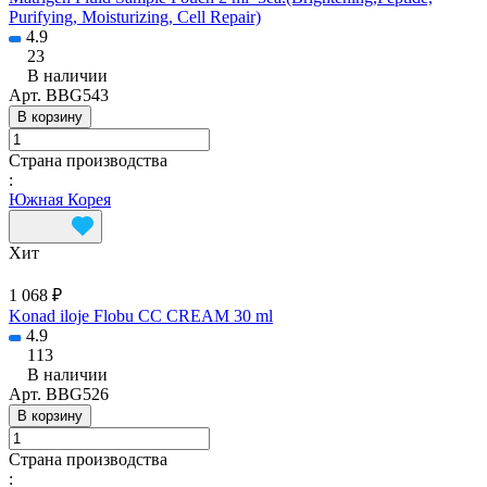
Purifying, Moisturizing, Cell Repair)
4.9
23
В наличии
Арт.
BBG543
В корзину
Страна производства
:
Южная Корея
Хит
1 068 ₽
Konad iloje Flobu CC CREAM 30 ml
4.9
113
В наличии
Арт.
BBG526
В корзину
Страна производства
: