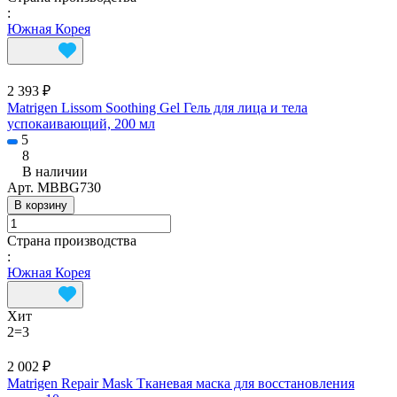
:
Южная Корея
2 393 ₽
Matrigen Lissom Soothing Gel Гель для лица и тела
успокаивающий, 200 мл
5
8
В наличии
Арт.
MBBG730
В корзину
Страна производства
:
Южная Корея
Хит
2=3
2 002 ₽
Matrigen Repair Mask Тканевая маска для восстановления