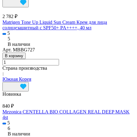
2 782 ₽
Matrigen Tone Up Liquid Sun Cream Крем для лица
солнцезащитный с SPF50+ PA++++, 40 мл
5
5
В наличии
Арт.
MBBG727
В корзину
Страна производства
:
Южная Корея
Новинка
840 ₽
Mezonica CENTELLA BIO COLLAGEN REAL DEEP MASK
4st
5
6
В наличии