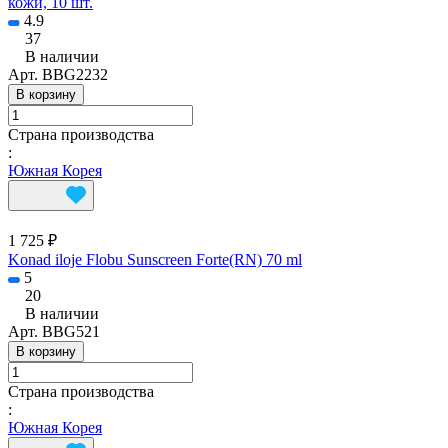
кожи, 10 шт.
4.9
37
В наличии
Арт.
BBG2232
В корзину
Страна производства
:
Южная Корея
1 725 ₽
Konad iloje Flobu Sunscreen Forte(RN) 70 ml
5
20
В наличии
Арт.
BBG521
В корзину
Страна производства
:
Южная Корея