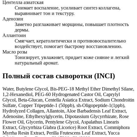
Центелла азиатская
Снимает воспаление, усиливает синтез коллагена,
выравнивает тон и текстуру.
Аденозин
Заметно разглаживает морщины, повышает плотность
дермы.
Аллантоин
Смягчает, кератолитически и противовоспалительно
воздействует, помогает быстрому восстановлению.
Масло розы
Тонизирует, увлажняет, придает коже сияние и легкий
натуральный аромат.
Полный состав сыворотки (INCI)
Water, Butylene Glycol, Bis-PEG-18 Methyl Ether Dimethyl Silane,
1,2-Hexanediol, PEG-60 Hydrogenated Castor Oil, Caprylyl
Glycol, Beta-Glucan, Centella Asiatica Extract, Sodium Chondroitin
Sulfate, Copper Tripeptide-1 (50ppb), sh-Oligopeptide-1(1ppb),
Hydrolyzed Collagen, Allantoin, Aloe Barbadensis Leaf Extract,
Adenosine, Ethylhexylglycerin, Dipotassium Glycyrrhizate, Rose
Flower Oil, Glycerin, Pentylene Glycol, Aspalathus Linearis
Extract, Glycyrrhiza Glabra (Licorice) Root Extract, Commiphora
Myrrha Resin Extract, Perilla Frutescens Leaf Extract, Yucca