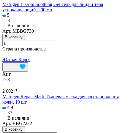
Matrigen Lissom Soothing Gel Гель для лица и тела
успокаивающий, 200 мл
5
8
В наличии
Арт.
MBBG730
В корзину
Страна производства
:
Южная Корея
Хит
2=3
2 002 ₽
Matrigen Repair Mask Тканевая маска для восстановления
кожи, 10 шт.
4.9
37
В наличии
Арт.
BBG2232
В корзину