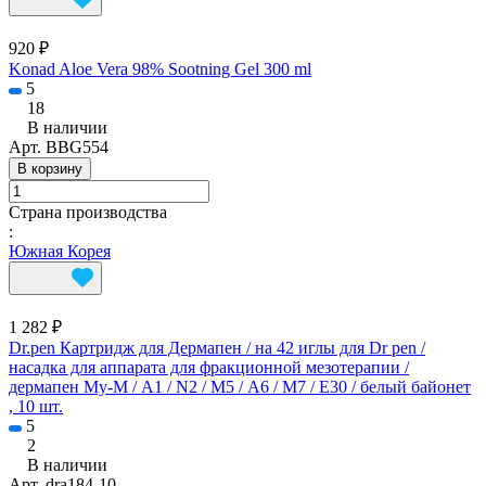
920 ₽
Konad Aloe Vera 98% Sootning Gel 300 ml
5
18
В наличии
Арт.
BBG554
В корзину
Страна производства
:
Южная Корея
1 282 ₽
Dr.pen Картридж для Дермапен / на 42 иглы для Dr pen /
насадка для аппарата для фракционной мезотерапии /
дермапен My-M / А1 / N2 / M5 / А6 / М7 / E30 / белый байонет
, 10 шт.
5
2
В наличии
Арт.
dra184-10