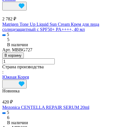
2 782 ₽
Matrigen Tone Up Liquid Sun Cream Крем для лица
солнцезащитный с SPF50+ PA++++, 40 мл
5
5
В наличии
Арт.
MBBG727
В корзину
Страна производства
:
Южная Корея
Новинка
420 ₽
Mezonica CENTELLA REPAIR SERUM 20ml
5
6
В наличии