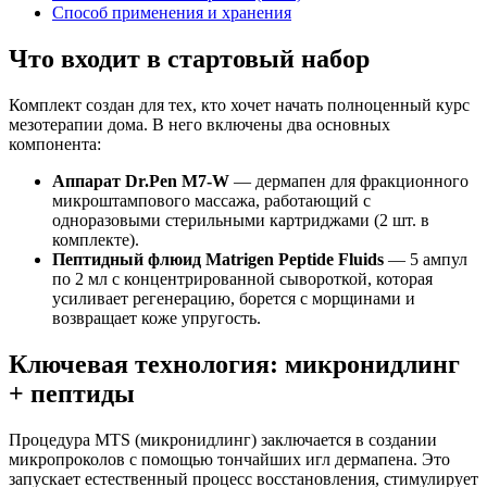
Способ применения и хранения
Что входит в стартовый набор
Комплект создан для тех, кто хочет начать полноценный курс
мезотерапии дома. В него включены два основных
компонента:
Аппарат Dr.Pen M7-W
— дермапен для фракционного
микроштампового массажа, работающий с
одноразовыми стерильными картриджами (2 шт. в
комплекте).
Пептидный флюид Matrigen Peptide Fluids
— 5 ампул
по 2 мл с концентрированной сывороткой, которая
усиливает регенерацию, борется с морщинами и
возвращает коже упругость.
Ключевая технология: микронидлинг
+ пептиды
Процедура MTS (микронидлинг) заключается в создании
микропроколов с помощью тончайших игл дермапена. Это
запускает естественный процесс восстановления, стимулирует