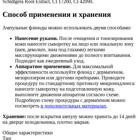
Schidigera Root Extract, CI 17200, CI 42090.
Способ применения и хранения
Ампульные флюиды можно использовать двумя способами:
Нанесение руками.
После очищения и тонизирования
кожи нанесите сыворотку на лицо или локальную зону
(шея, декольте, зона под глазами) легкими
массирующими движениями до полного впитывания.
Подходит как ежедневный уход.
Аппаратное применение.
Для максимальной
эффективности используйте флюид с дермапеном,
мезороллером или другими приборами. Проводите
процедуру по стандартному протоколу микронидлинга:
нанесите сыворотку на подготовленную кожу,
выполните движения аппаратом согласно схеме.
Подробную схему процедуры с дермапеном можно
посмотреть
в дополнительных материалах
.
Хранение:
после вскрытия ампулу можно хранить до 14 дней
на дверце холодильника, плотно закрыв.
Общие характеристики
Тип