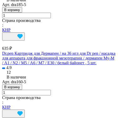
Арт.
dra185-5
В корзину
Страна производства
:
КНР
635 ₽
Dr.pen Картридж для Дермапен / на 36 игл для Dr pen / насадка
для аппарата для фракционной мезотерапии / дермапен My-M
/ А1 / N2 / M5 / А6 / М7 / E30 / белый байонет , 5 шт.
4.9
12
В наличии
Арт.
dra160-5
В корзину
Страна производства
:
КНР