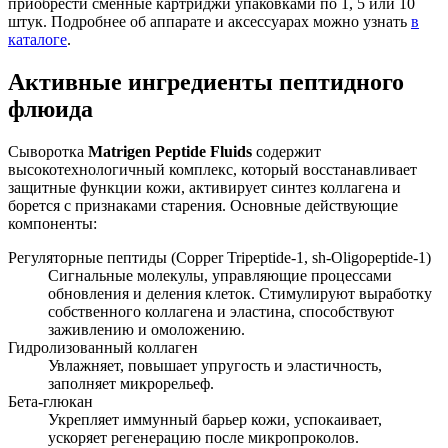
приобрести сменные картриджи упаковками по 1, 5 или 10
штук. Подробнее об аппарате и аксессуарах можно узнать
в
каталоге
.
Активные ингредиенты пептидного
флюида
Сыворотка
Matrigen Peptide Fluids
содержит
высокотехнологичный комплекс, который восстанавливает
защитные функции кожи, активирует синтез коллагена и
борется с признаками старения. Основные действующие
компоненты:
Регуляторные пептиды (Copper Tripeptide-1, sh-Oligopeptide-1)
Сигнальные молекулы, управляющие процессами
обновления и деления клеток. Стимулируют выработку
собственного коллагена и эластина, способствуют
заживлению и омоложению.
Гидролизованный коллаген
Увлажняет, повышает упругость и эластичность,
заполняет микрорельеф.
Бета-глюкан
Укрепляет иммунный барьер кожи, успокаивает,
ускоряет регенерацию после микропроколов.