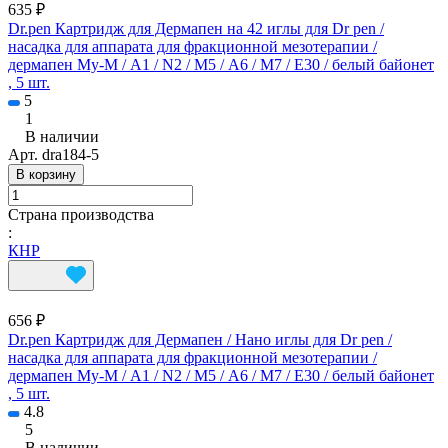
635 ₽
Dr.pen Картридж для Дермапен на 42 иглы для Dr pen /
насадка для аппарата для фракционной мезотерапии /
дермапен My-M / А1 / N2 / M5 / А6 / М7 / E30 / белый байонет
, 5 шт.
5
1
В наличии
Арт.
dra184-5
В корзину
Страна производства
:
КНР
656 ₽
Dr.pen Картридж для Дермапен / Нано иглы для Dr pen /
насадка для аппарата для фракционной мезотерапии /
дермапен My-M / А1 / N2 / M5 / А6 / М7 / E30 / белый байонет
, 5 шт.
4.8
5
В наличии