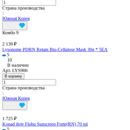
Страна производства
:
Южная Корея
Комбо 9
2 139 ₽
Lysonome PDRN Retain Bio-Cellulose Mask 30g * 5EA
5
10
В наличии
Арт.
LYS906
В корзину
Страна производства
:
Южная Корея
1 725 ₽
Konad iloje Flobu Sunscreen Forte(RN) 70 ml
5